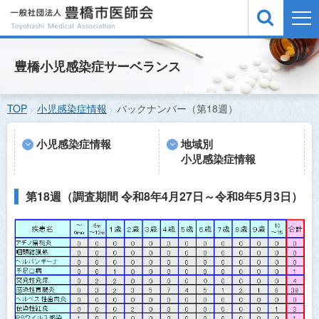
TOP
豊橋小児感染症サーベランス
医療機関検索
TOP
小児感染症情報
バックナンバー（第18週）
緊急医案内
休日夜間急病診療所
小児感染症情報
地域別
小児感染症情報
小児感染症情報
予防接種
第18週（調査期間 令和8年4月27日～令和8年5月3日）
医師会概要
お問い合わせ
サイトマップ