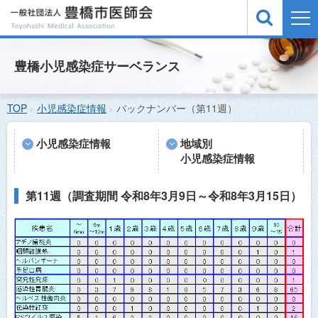
TOP
豊橋小児感染症サーベランス
医療機関検索
TOP
小児感染症情報
バックナンバー（第11週）
緊急医案内
休日夜間急病診療所
小児感染症情報
地域別
小児感染症情報
小児感染症情報
予防接種
第11週（調査期間 令和8年3月9日～令和8年3月15日）
医師会概要
お問い合わせ
サイトマップ