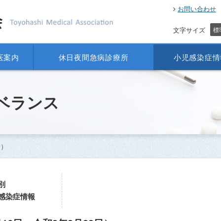
お問い合わせ
文字サイズ
標
医案内
休日夜間急病診療所
小児感染症情
ベランス
週）
別
感染症情報