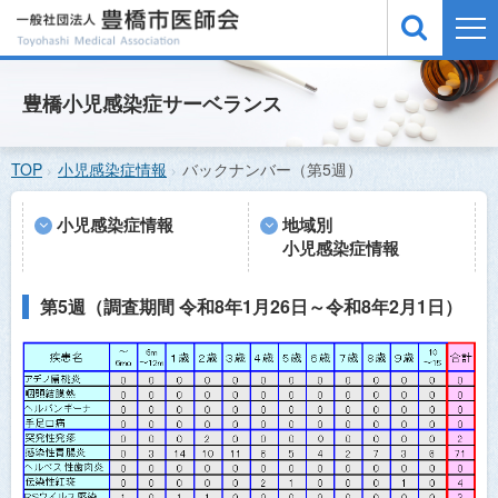
TOP
豊橋小児感染症サーベランス
医療機関検索
TOP
小児感染症情報
バックナンバー（第5週）
緊急医案内
休日夜間急病診療所
小児感染症情報
地域別
小児感染症情報
小児感染症情報
予防接種
第5週（調査期間 令和8年1月26日～令和8年2月1日）
医師会概要
お問い合わせ
サイトマップ