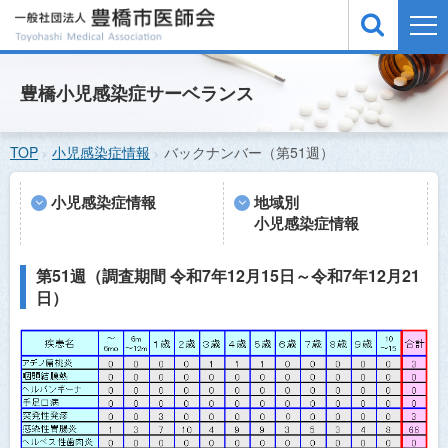
TOP
豊橋小児感染症サーベランス
医療機関検索
TOP
小児感染症情報
バックナンバー（第51週）
緊急医案内
休日夜間急病診療所
小児感染症情報
地域別
小児感染症情報
小児感染症情報
予防接種
第51週（調査期間 令和7年12月15日～令和7年12月21
日）
医師会概要
お問い合わせ
サイトマップ